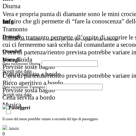
Diurna
Vera e propria punta di diamante sono le mini croci
un giro che gli permette di “fare la conoscenza” del
Info
Tramonto
Il nostro tramonto permette all’ospite di scoprire le 
Dettagli
Selezionare una o entrambe le escursioni per poter poi scegliere la data desiderata.
cui ci fermeremo sarà scelta dal comandante a seco
Quando?
L'ora di partenza/rientro prevista potrebbe variare in
Voce Guida
Dettagli
Data escursione Diurna
Previste soste bagno
Scegli una data
Pranzo servito a bordo
L'ora di partenza/rientro prevista potrebbe variare in
Ricco aperitivo a bordo
Data escursione Tramonto
Previste sosta bagno
Scegli una data
Cena servita a bordo
Musica
Passeggeri
Il costo del menu potrebbe variare a seconda del tipo di passeggero
Adulti
0