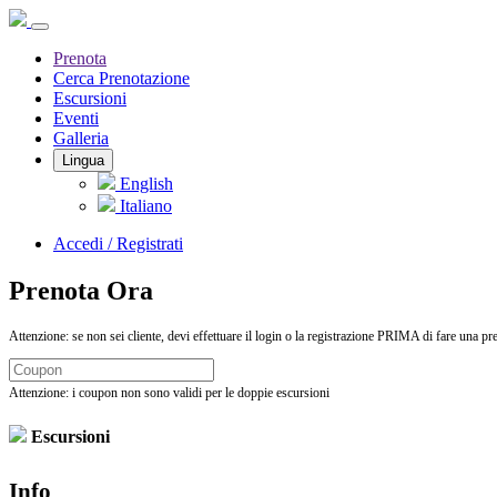
Prenota
Cerca Prenotazione
Escursioni
Eventi
Galleria
Lingua
English
Italiano
Accedi / Registrati
Prenota Ora
Attenzione: se non sei cliente, devi effettuare il login o la registrazione PRIMA di fare una pren
Attenzione: i coupon non sono validi per le doppie escursioni
Escursioni
Info