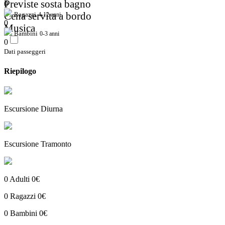
Previste sosta bagno
0
Cena servita a bordo
Ragazzi
4-12 anni
0
Musica
Bambini
0-3 anni
0
Dati passeggeri
Riepilogo
Escursione Diurna
Escursione Tramonto
0
Adulti
0€
0
Ragazzi
0€
0
Bambini
0€