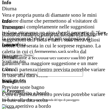
Info
Diurna
Vera e propria punta di diamante sono le mini
crociere diurne che permettono al visitatore di
Info
immergersi completamente nelle suggestioni
Tramonto
isolane attraverso un giro che gli permette di “fare
Il nostro tramonto permette all’ospite di scoprire le
Selezionare una o entrambe le escursioni per poter poi scegliere la data desiderata.
la conoscenza” delle cale più suggestive di
suggestioni dell’isola e tutti i suoi meravigliosi
Lampedusa.
colori. Una serata in cui le sorprese regnano. La
Quando?
caletta in cui ci fermeremo sarà scelta dal
Data escursione Diurna
comandante a seconda del meteo marino per
Dettagli
Scegli una data
garantire una maggiore suggestione e un mare
calmo.
L'ora di partenza/rientro prevista potrebbe variare
Data escursione Tramonto
in base alla data scelta
Scegli una data
Voce Guida
Dettagli
Previste soste bagno
Passeggeri
Pranzo servito a bordo
L'ora di partenza/rientro prevista potrebbe variare
in base alla data scelta
Il costo del menu potrebbe variare a seconda del tipo di passeggero
Ricco aperitivo a bordo
Adulti