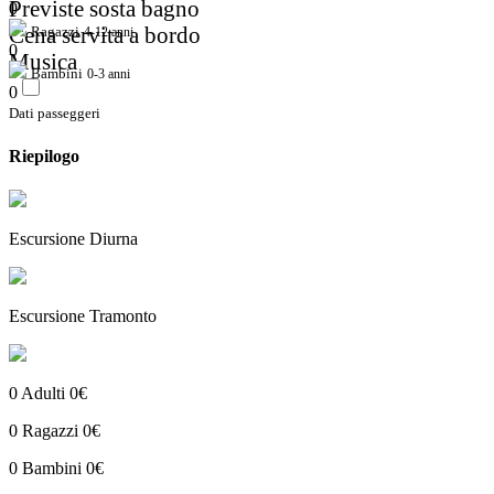
Previste sosta bagno
0
Cena servita a bordo
Ragazzi
4-12 anni
0
Musica
Bambini
0-3 anni
0
Dati passeggeri
Riepilogo
Escursione Diurna
Escursione Tramonto
0
Adulti
0€
0
Ragazzi
0€
0
Bambini
0€