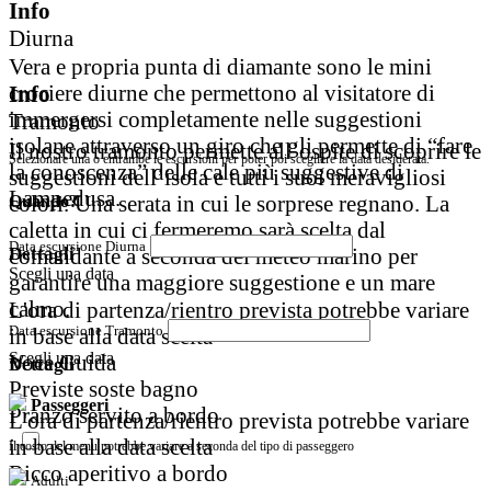
Info
Diurna
Vera e propria punta di diamante sono le mini
crociere diurne che permettono al visitatore di
Info
immergersi completamente nelle suggestioni
Tramonto
isolane attraverso un giro che gli permette di “fare
Il nostro tramonto permette all’ospite di scoprire le
Selezionare una o entrambe le escursioni per poter poi scegliere la data desiderata.
la conoscenza” delle cale più suggestive di
suggestioni dell’isola e tutti i suoi meravigliosi
Lampedusa.
colori. Una serata in cui le sorprese regnano. La
Quando?
caletta in cui ci fermeremo sarà scelta dal
Data escursione Diurna
comandante a seconda del meteo marino per
Dettagli
Scegli una data
garantire una maggiore suggestione e un mare
calmo.
L'ora di partenza/rientro prevista potrebbe variare
Data escursione Tramonto
in base alla data scelta
Scegli una data
Voce Guida
Dettagli
Previste soste bagno
Passeggeri
Pranzo servito a bordo
L'ora di partenza/rientro prevista potrebbe variare
in base alla data scelta
Il costo del menu potrebbe variare a seconda del tipo di passeggero
Ricco aperitivo a bordo
Adulti